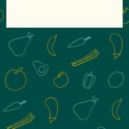
5 avantages
du Batch
Cooking by Chef it up
50% de réduction d’impôts sur le prix
total de vos abonnements
Fini le stress, tous vos dîners sont
prêts il ne vous reste plus qu'à les
réchauffer
Réduisez votre charge mentale
Profitez de plats faits maison, sains et
équilibrés, élaborés par notre
nutritionniste
Maitrisez votre budget courses